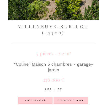
VILLENEUVE-SUR-LOT
(47300)
7 pièces - 212 m²
"Coline" Maison 5 chambres - garage-
jardin
276 000 €
REF : 37
EXCLUSIVITÉ
COUP DE COEUR