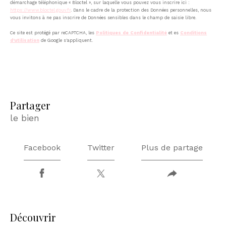
démarchage téléphonique « Bloctel », sur laquelle vous pouvez vous inscrire ici :
https://www.bloctel.gouv.fr
. Dans le cadre de la protection des Données personnelles, nous
vous invitons à ne pas inscrire de Données sensibles dans le champ de saisie libre.
Ce site est protégé par reCAPTCHA, les
Politiques de Confidentialité
et es
Conditions
d'utilisation
de Google s'appliquent.
partager
le bien
Facebook
Twitter
Plus de partage
découvrir