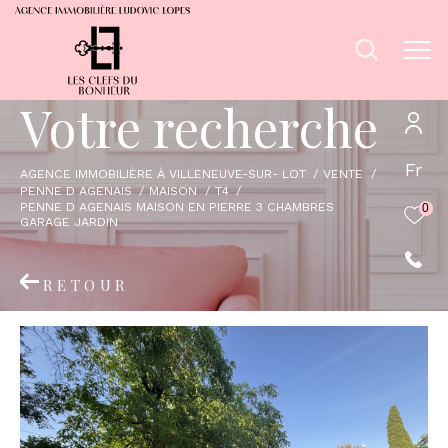
V
o
t
r
e
r
e
c
h
e
r
c
h
e
Fr
AGENCE IMMOBILIÈRE À VILLENEUVE-SUR- LOT
VENTE
PENNE D AGENAIS
MAISON
T4
PENNE D AGENAIS MAISON EN PIERRE 3 CHAMBRES
0
GARAGE JARDIN
RETOUR