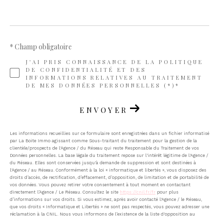
* Champ obligatoire
J'AI PRIS CONNAISSANCE DE LA POLITIQUE
DE CONFIDENTIALITÉ ET DES
INFORMATIONS RELATIVES AU TRAITEMENT
DE MES DONNÉES PERSONNELLES (*)*
ENVOYER
Les informations recueillies sur ce formulaire sont enregistrées dans un fichier informatisé
par La Boite Immo agissant comme Sous-traitant du traitement pour la gestion de la
clientèle/prospects de l'Agence / du Réseau qui reste Responsable du Traitement de vos
Données personnelles. La base légale du traitement repose sur l'intérêt légitime de l'Agence /
du Réseau. Elles sont conservées jusqu'à demande de suppression et sont destinées à
l'Agence / au Réseau. Conformément à la loi « informatique et libertés », vous disposez des
droits d’accès, de rectification, d’effacement, d’opposition, de limitation et de portabilité de
vos données. Vous pouvez retirer votre consentement à tout moment en contactant
directement l’Agence / Le Réseau. Consultez le site
https://cnil.fr/fr
pour plus
d’informations sur vos droits. Si vous estimez, après avoir contacté l'Agence / le Réseau,
que vos droits « Informatique et Libertés » ne sont pas respectés, vous pouvez adresser une
réclamation à la CNIL. Nous vous informons de l’existence de la liste d'opposition au