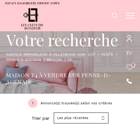
V
o
t
r
e
r
e
c
h
e
r
c
h
e
Fr
AGENCE IMMOBILIÈRE À VILLENEUVE-SUR- LOT
VENTE
PENNE D AGENAIS
MAISON
T4
0
MAISON T4 À VENDRE SUR PENNE-D-
AGENAIS
1
Annonce(s) trouvée(s) selon vos critères
Trier par
Les plus récentes