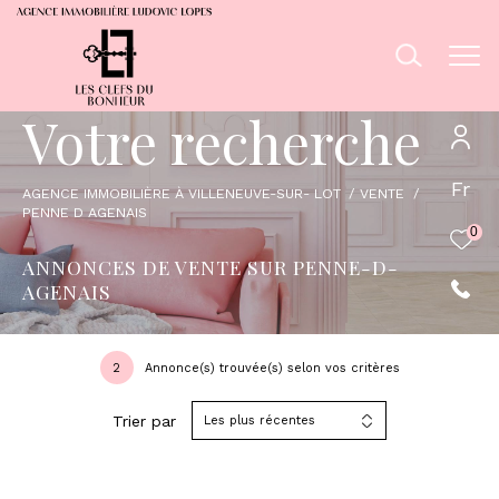
V
o
t
r
e
r
e
c
h
e
r
c
h
e
Fr
AGENCE IMMOBILIÈRE À VILLENEUVE-SUR- LOT
VENTE
PENNE D AGENAIS
0
ANNONCES DE VENTE SUR PENNE-D-
AGENAIS
2
Annonce(s) trouvée(s) selon vos critères
Trier par
Les plus récentes