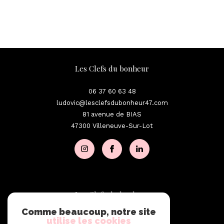
Les Clefs du bonheur
06 37 60 63 48
ludovic@lesclefsdubonheur47.com
81 avenue de BIAS
47300
Villeneuve-Sur-Lot
Les Clefs du bonheur
Comme beaucoup, notre site
06 37 60 63 48
utilise les cookies