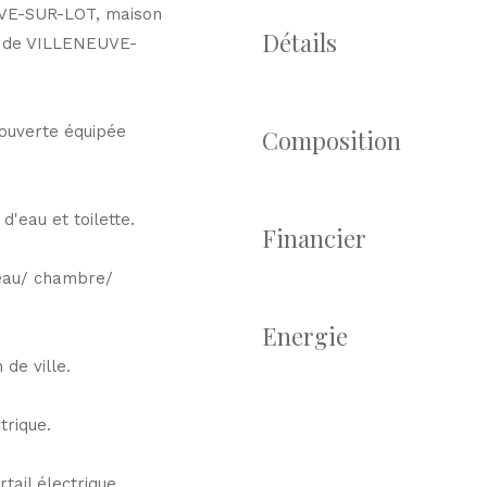
VE-SUR-LOT, maison
Détails
le de VILLENEUVE-
 ouverte équipée
Composition
d'eau et toilette.
Financier
reau/ chambre/
Energie
de ville.
trique.
tail électrique.