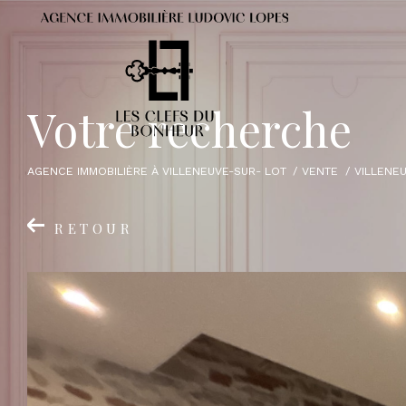
V
o
t
r
e
r
e
c
h
e
r
c
h
e
AGENCE IMMOBILIÈRE À VILLENEUVE-SUR- LOT
VENTE
VILLENE
RETOUR