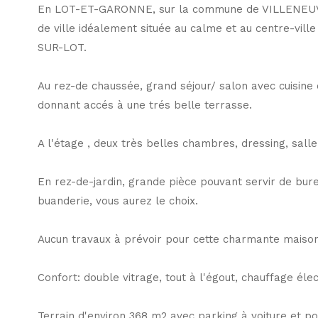
En LOT-ET-GARONNE, sur la commune de VILLENEU
de ville idéalement située au calme et au centre-vil
SUR-LOT.
Au rez-de chaussée, grand séjour/ salon avec cuisine
donnant accés à une trés belle terrasse.
A l'étage , deux très belles chambres, dressing, salle 
En rez-de-jardin, grande pièce pouvant servir de bu
buanderie, vous aurez le choix.
Aucun travaux à prévoir pour cette charmante maison 
Confort: double vitrage, tout à l'égout, chauffage élec
Terrain d'environ 368 m2 avec parking à voiture et por