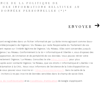
ANCE DE LA POLITIQUE DE
T DES INFORMATIONS RELATIVES AU
 DONNÉES PERSONNELLES (*)*
ENVOYER
 sont enregistrées dans un fichier informatisé par La Boite Immo agissant comme Sous-
ientèle/prospects de l'Agence / du Réseau qui reste Responsable du Traitement de vos
nt repose sur l'intérêt légitime de l'Agence / du Réseau. Elles sont conservées jusqu'à
ence / au Réseau. Conformément à la loi « informatique et libertés », vous disposez des
’opposition, de limitation et de portabilité de vos données. Vous pouvez retirer votre
ctement l’Agence / Le Réseau. Consultez le site
https://cnil.fr/fr
pour plus
après avoir contacté l'Agence / le Réseau, que vos droits « Informatique et Libertés » ne
clamation à la CNIL. Nous vous informons de l’existence de la liste d'opposition au
le vous pouvez vous inscrire ici :
https://www.bloctel.gouv.fr
. Dans le cadre de la
invitons à ne pas inscrire de Données sensibles dans le champ de saisie libre.
es de Confidentialité
et es
Conditions d'utilisation
de Google s'appliquent.