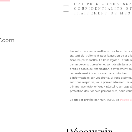
J'AI PRIS CONNAISS
CONFIDENTIALITÉ E
TRAITEMENT DE MES
7.com
Les informations recueillies sur ce formulaire
traitant du traitement pour la gestion de la cl
Données personnelles. La base légale du traiteme
demande de suppression et sont destinées à l'Ag
droits d’accès, de rectification, d’effacement, d
consentement à tout moment en contactant dire
d’informations sur vos droits. Si vous estimez, 
sont pas respectés, vous pouvez adresser une ré
démarchage téléphonique « Bloctel », sur laquel
protection des Données personnelles, nous vous 
Ce site est protégé par reCAPTCHA, les
Politiqu
découvrir