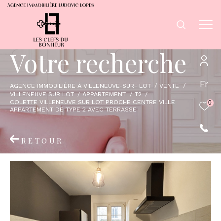
V
o
t
r
e
r
e
c
h
e
r
c
h
e
Fr
AGENCE IMMOBILIÈRE À VILLENEUVE-SUR- LOT
VENTE
VILLENEUVE SUR LOT
APPARTEMENT
T2
COLETTE VILLENEUVE SUR LOT PROCHE CENTRE VILLE
0
APPARTEMENT DE TYPE 2 AVEC TERRASSE
RETOUR