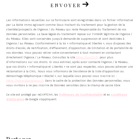
ENVOYER
Les informations recueillies sur ce formulaire sont enregistrées dans un fichier informatisé
par La Boite Immo agissant comme Sous-traitant du traitement pour la gestion de la
clientèle/prospects de l'Agence / du Réseau qui reste Responsable du Traitement de vos
Données personnelles. La base légale du traitement repose sur l'intérêt légitime de l'Agence /
du Réseau. Elles sont conservées jusqu'à demande de suppression et sont destinées à
l'Agence / au Réseau. Conformément à la loi « informatique et libertés », vous disposez des
droits d’accès, de rectification, d’effacement, d’opposition, de limitation et de portabilité de
vos données. Vous pouvez retirer votre consentement à tout moment en contactant
directement l’Agence / Le Réseau. Consultez le site
https://cnil.fr/fr
pour plus
d’informations sur vos droits. Si vous estimez, après avoir contacté l'Agence / le Réseau,
que vos droits « Informatique et Libertés » ne sont pas respectés, vous pouvez adresser une
réclamation à la CNIL. Nous vous informons de l’existence de la liste d'opposition au
démarchage téléphonique « Bloctel », sur laquelle vous pouvez vous inscrire ici :
https://www.bloctel.gouv.fr
. Dans le cadre de la protection des Données personnelles, nous
vous invitons à ne pas inscrire de Données sensibles dans le champ de saisie libre.
Ce site est protégé par reCAPTCHA, les
Politiques de Confidentialité
et es
Conditions
d'utilisation
de Google s'appliquent.