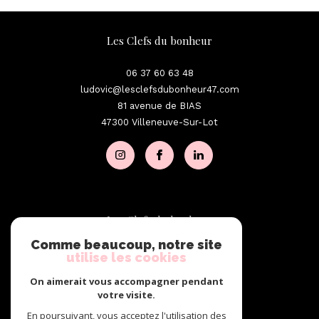
Les Clefs du bonheur
06 37 60 63 48
ludovic@lesclefsdubonheur47.com
81 avenue de BIAS
47300
Villeneuve-Sur-Lot
Les Clefs du bonheur
Comme beaucoup, notre site
06 37 60 63 48
utilise les cookies
ludovic@lesclefsdubonheur47.com
On aimerait vous accompagner pendant
47300
Villeneuve-Sur-Lot
votre visite.
En poursuivant, vous acceptez l'utilisation des